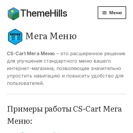
ThemeHills
Перейти
Перейти
Меню
к
к
навигации
содержимому
Темы
Мега Меню
Модули
CS-Cart Мега Меню
– это расширенное решение
Документация
для улучшения стандартного меню вашего
интернет-магазина, позволяющее значительно
Разве
Мой аккаунт
упростить навигацию и повысить удобство для
вложе
пользователей.
меню
Разве
вложе
меню
Примеры работы CS-Cart Мега
Меню: