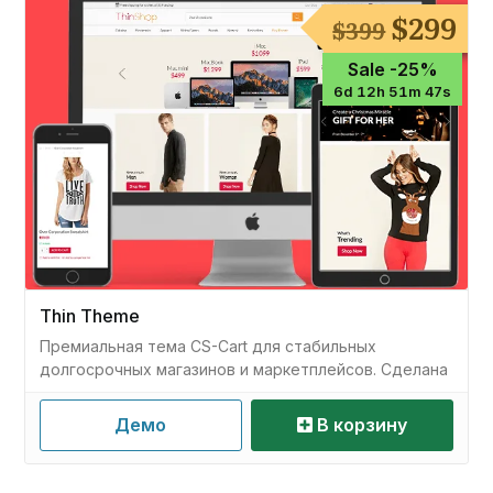
Перво
Т
$
299
$
399
цена
це
состав
$2
Sale -25%
$399.
6d 12h 51m 46s
Thin Theme
Премиальная тема CS-Cart для стабильных
долгосрочных магазинов и маркетплейсов. Сделана
с нативной структурой CS-Cart и предсказуемой
кастомизацией
Демо
В корзину