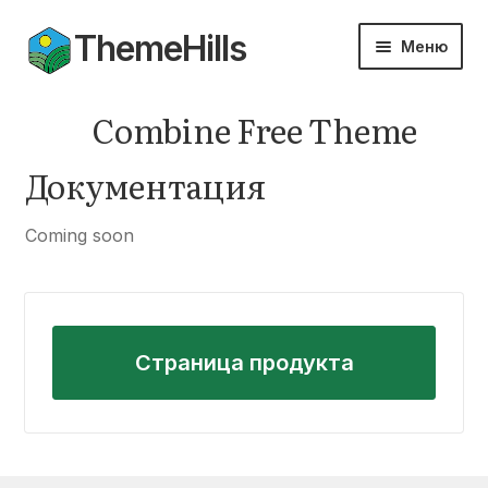
ThemeHills
Перейти
Перейти
Меню
к
к
навигации
содержимому
Темы
Combine Free Theme
Модули
Документация
Документация
Coming soon
Разве
Мой аккаунт
вложе
меню
Разве
вложе
Страница продукта
меню